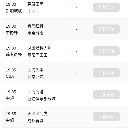
芽笼国际
19:30
-
即将开始
新加坡联
卡沙
青岛红狮
19:30
-
即将开始
中协杯
南京城市
凤凰燃料大师
19:30
-
即将开始
菲专员杯
基尼巴国王
上海久事
19:35
-
即将开始
CBA
北京北汽
上海海港
19:35
-
即将开始
中超
浙江俱乐部绿城
天津津门虎
19:35
-
即将开始
中超
成都蓉城