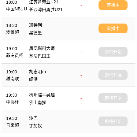
江苏肯帝亚U21
18:00
-
直播中
中国NBL U
长沙湾田勇胜U21
21
班特列
18:30
-
直播中
澳维超
黑德堡
凤凰燃料大师
19:00
-
即将开始
菲专员杯
基尼巴国王
胡志明市
19:00
-
即将开始
越南联
岘港
杭州临平吴越
19:30
-
即将开始
中协杯
佛山南狮
沙巴
19:30
-
即将开始
马来超
丁加奴