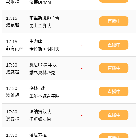
马来超
汶莱DPMM
布里斯班狮吼青年
17:15
-
直播中
队
澳昆超
昆士兰狮队
生力啤
17:15
-
直播中
菲专员杯
伊拉斯图阴阳天
悉尼FC青年队
17:30
-
直播中
澳威超
悉尼奥林匹克
格林古利
17:30
-
直播中
澳维超
墨尔本城青年队
温纳姆狼队
17:30
-
直播中
澳昆超
伊斯顿沙伯
潘尼苏拉
17:30