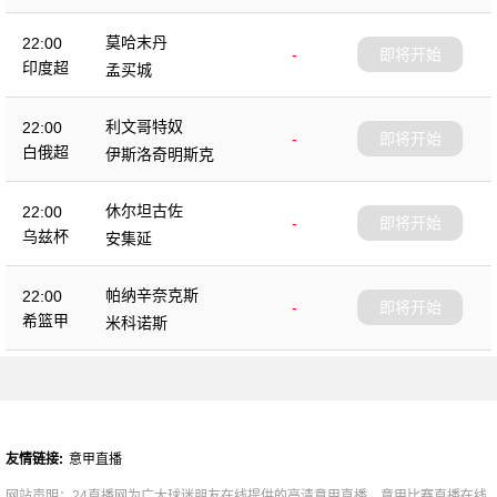
莫哈末丹
22:00
-
即将开始
印度超
孟买城
利文哥特奴
22:00
-
即将开始
白俄超
伊斯洛奇明斯克
休尔坦古佐
22:00
-
即将开始
乌兹杯
安集延
帕纳辛奈克斯
22:00
-
即将开始
希篮甲
米科诺斯
友情链接:
意甲直播
网站声明：24直播网为广大球迷朋友在线提供的高清意甲直播、意甲比赛直播在线