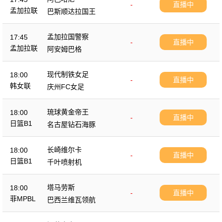
-
直播中
孟加拉联
巴斯顺达拉国王
孟加拉国警察
17:45
-
直播中
孟加拉联
阿安姆巴格
现代制铁女足
18:00
-
直播中
韩女联
庆州FC女足
琉球黄金帝王
18:00
-
直播中
日篮B1
名古屋钻石海豚
长崎维尔卡
18:00
-
直播中
日篮B1
千叶喷射机
塔马劳斯
18:00
-
直播中
菲MPBL
巴西兰维瓦领航