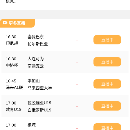
信息。
更多直播
塞曼巴东
16:30
-
直播中
印尼超
帕尔斯巴亚
大连可为
16:30
-
直播中
中协杯
南通支云
本加山
16:45
-
直播中
马来A1联
马来西亚大学
拉脱维亚U19
17:00
-
直播中
欧青U19
白俄罗斯U19
槟城
17:00
-
直播中