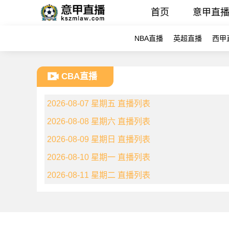
首页
意甲直
NBA直播
英超直播
西甲
CBA直播
2026-08-07 星期五 直播列表
2026-08-08 星期六 直播列表
2026-08-09 星期日 直播列表
2026-08-10 星期一 直播列表
2026-08-11 星期二 直播列表