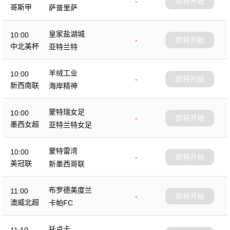
-
即将开始
哥斯甲
萨普里萨
皇家盐湖城
10:00
-
即将开始
中北美杯
亚特兰特
羊绒工业
10:00
-
即将开始
新西南联
海岸精神
蒙特瑞女足
10:00
-
即将开始
墨西女超
亚特兰特女足
蒙特雷湾
10:00
-
即将开始
美冠联
新墨西哥联
布罗德美度兰
11:00
-
即将开始
澳威北超
卡帕FC
托卢卡
11:10