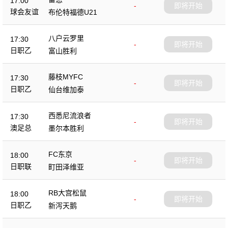
17:00
-
即将开始
球会友谊
布伦特福德U21
八户云罗里
17:30
-
即将开始
日职乙
富山胜利
藤枝MYFC
17:30
-
即将开始
日职乙
仙台维加泰
西悉尼流浪者
17:30
-
即将开始
澳足总
墨尔本胜利
FC东京
18:00
-
即将开始
日职联
町田泽维亚
RB大宫松鼠
18:00
-
即将开始
日职乙
新泻天鹅