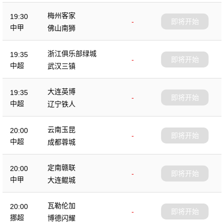
梅州客家
19:30
-
即将开始
中甲
佛山南狮
浙江俱乐部绿城
19:35
-
即将开始
中超
武汉三镇
大连英博
19:35
-
即将开始
中超
辽宁铁人
云南玉昆
20:00
-
即将开始
中超
成都蓉城
定南赣联
20:00
-
即将开始
中甲
大连鲲城
瓦勒伦加
20:00
-
即将开始
挪超
博德闪耀