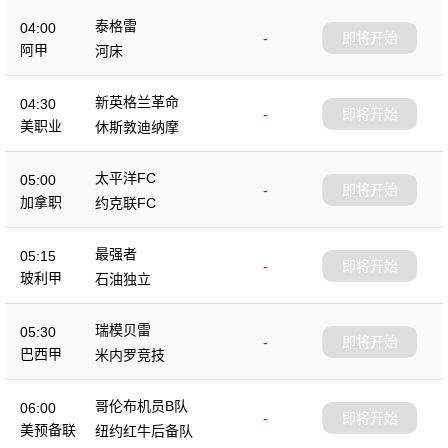
泰格雷
04:00
-
即将开始
阿甲
河床
新英格兰革命
04:30
-
即将开始
美职业
休斯敦迪纳摩
太平洋FC
05:00
-
即将开始
加拿职
约克联FC
最强者
05:15
-
即将开始
玻利甲
石油独立
瑞模贝雷
05:30
-
即将开始
巴西甲
米内罗竞技
哥伦布机员B队
06:00
-
即将开始
美预备联
纽约红牛后备队