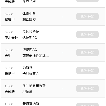
美冠联
奥克兰根
体育生队
09:00
-
即将开始
秘鲁甲
利马联盟
瓜达拉哈拉
09:00
-
即将开始
中北美杯
达拉斯FC
博伊西AC
09:30
-
即将开始
美甲
前锋麦迪逊足球俱
乐部
帕斯托
09:30
-
即将开始
哥伦甲
卡利体育会
奥兰治县布鲁斯
10:00
-
即将开始
美冠联
坦帕湾
普塔雷纳斯
10:00