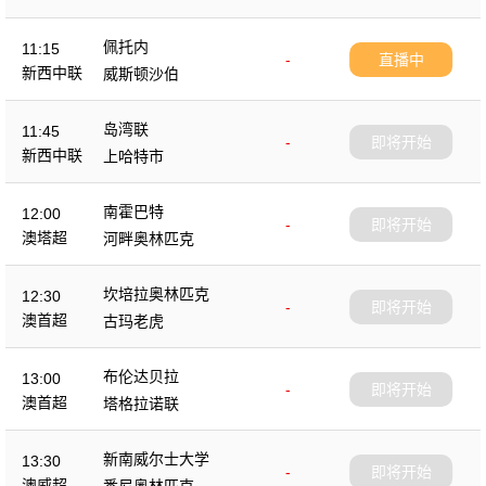
佩托内
11:15
-
直播中
新西中联
威斯顿沙伯
岛湾联
11:45
-
即将开始
新西中联
上哈特市
南霍巴特
12:00
-
即将开始
澳塔超
河畔奥林匹克
坎培拉奥林匹克
12:30
-
即将开始
澳首超
古玛老虎
布伦达贝拉
13:00
-
即将开始
澳首超
塔格拉诺联
新南威尔士大学
13:30
-
即将开始
澳威超