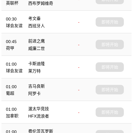
英联杯
西布罗姆维奇
考文垂
00:30
-
即将开始
球会友谊
西班牙人
前进之鹰
00:45
-
即将开始
荷甲
威廉二世
卡斯迪隆
01:00
-
即将开始
球会友谊
莱万特
吉马良斯
01:00
-
即将开始
葡超
阿罗卡
渥太华竞技
01:00
-
即将开始
加拿职
HFX流浪者
费伦茨瓦罗斯
01:00