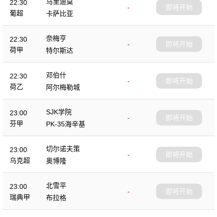
马里迪莫
22:30
-
即将开始
葡超
卡萨比亚
奈梅亨
22:30
-
即将开始
荷甲
特尔斯达
邓伯什
22:30
-
即将开始
荷乙
阿尔梅勒城
SJK学院
23:00
-
即将开始
芬甲
PK-35海辛基
切尔诺夫策
23:00
-
即将开始
乌克超
奥博隆
北雪平
23:00
-
即将开始
瑞典甲
布拉格