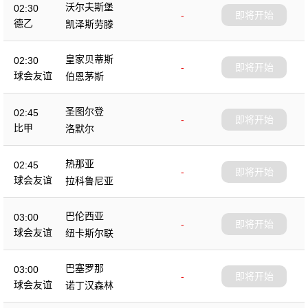
沃尔夫斯堡
02:30
-
即将开始
德乙
凯泽斯劳滕
皇家贝蒂斯
02:30
-
即将开始
球会友谊
伯恩茅斯
圣图尔登
02:45
-
即将开始
比甲
洛默尔
热那亚
02:45
-
即将开始
球会友谊
拉科鲁尼亚
巴伦西亚
03:00
-
即将开始
球会友谊
纽卡斯尔联
巴塞罗那
03:00
-
即将开始
球会友谊
诺丁汉森林