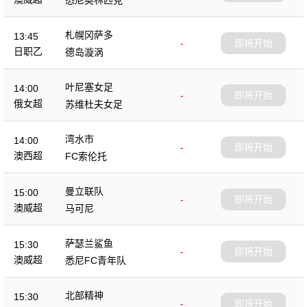
悉尼奥林匹克
札幌冈萨多
13:45
-
即将开始
日职乙
德岛漩涡
叶尼塞女足
14:00
-
即将开始
俄女超
苏维杜夫女足
湾水市
14:00
-
即将开始
澳西超
FC索伦托
曼立联队
15:00
-
即将开始
澳威超
马可尼
萨瑟兰鲨鱼
15:30
-
即将开始
澳威超
悉尼FC青年队
北部精神
15:30
-
即将开始