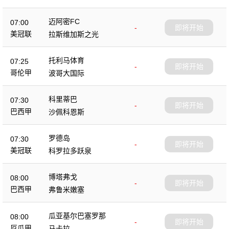
迈阿密FC
07:00
-
即将开始
美冠联
拉斯维加斯之光
托利马体育
07:25
-
即将开始
哥伦甲
波哥大国际
科里蒂巴
07:30
-
即将开始
巴西甲
沙佩科恩斯
罗德岛
07:30
-
即将开始
美冠联
科罗拉多跃泉
博塔弗戈
08:00
-
即将开始
巴西甲
弗鲁米嫩塞
瓜亚基尔巴塞罗那
08:00
-
即将开始
厄瓜甲
马卡拉