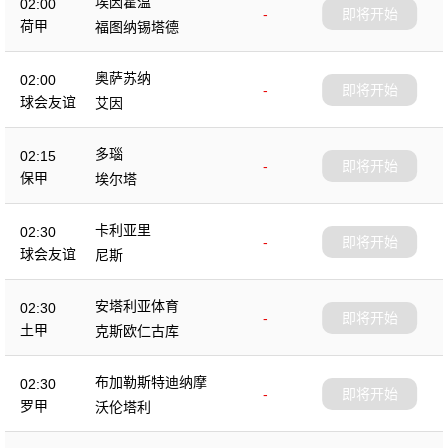
埃因霍温
02:00
-
即将开始
荷甲
福图纳锡塔德
奥萨苏纳
02:00
-
即将开始
球会友谊
艾因
多瑙
02:15
-
即将开始
保甲
埃尔塔
卡利亚里
02:30
-
即将开始
球会友谊
尼斯
安塔利亚体育
02:30
-
即将开始
土甲
克斯欧仁古库
布加勒斯特迪纳摩
02:30
-
即将开始
罗甲
沃伦塔利