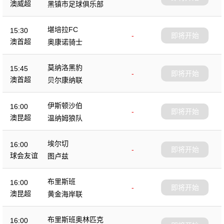
澳威超
黑镇市足球俱乐部
堪培拉FC
15:30
-
即将开始
澳首超
奥康诺骑士
莫纳洛黑豹
15:45
-
即将开始
澳首超
贝尔康纳联
伊斯顿沙伯
16:00
-
即将开始
澳昆超
温纳姆狼队
埃尔切
16:00
-
即将开始
球会友谊
图卢兹
布里斯班
16:00
-
即将开始
澳昆超
黄金海岸联
布里斯班奥林匹克
16:00