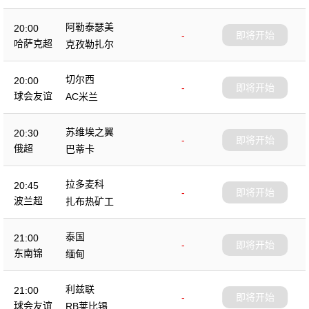
阿勒泰瑟美
20:00
-
即将开始
哈萨克超
克孜勒扎尔
切尔西
20:00
-
即将开始
球会友谊
AC米兰
苏维埃之翼
20:30
-
即将开始
俄超
巴蒂卡
拉多麦科
20:45
-
即将开始
波兰超
扎布热矿工
泰国
21:00
-
即将开始
东南锦
缅甸
利兹联
21:00
-
即将开始
球会友谊
RB莱比锡