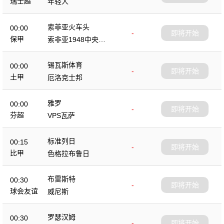
瑞士超
年轻人
索菲亚火车头
00:00
-
即将开始
保甲
索非亚1948中央陆
军
锡瓦斯体育
00:00
-
即将开始
土甲
厄洛克士邦
雅罗
00:00
-
即将开始
芬超
VPS瓦萨
标准列日
00:15
-
即将开始
比甲
色格拉布鲁日
布雷斯特
00:30
-
即将开始
球会友谊
威尼斯
罗瑟汉姆
00:30
-
即将开始