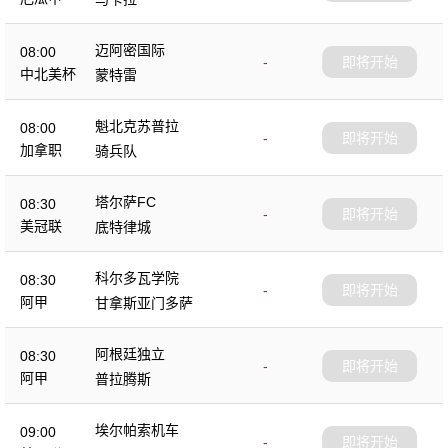
迈阿密国际
08:00
-
即将开始
中北美杯
蒙特雷
魁北克苏普拉
08:00
-
即将开始
加拿职
骑兵队
塔尔萨FC
08:30
-
即将开始
美冠联
底特律城
科尔多瓦学院
08:30
-
即将开始
阿甲
甘拿斯亚门多萨
阿根廷独立
08:30
-
即将开始
阿甲
普拉腾斯
埃尔帕索机车
09:00
-
即将开始