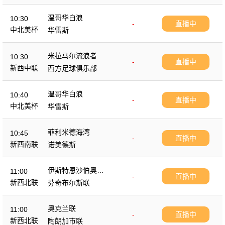
温哥华白浪
10:30
-
直播中
中北美杯
华雷斯
米拉马尔流浪者
10:30
-
直播中
新西中联
西方足球俱乐部
温哥华白浪
10:40
-
直播中
中北美杯
华雷斯
菲利米德海湾
10:45
-
直播中
新西南联
诺美德斯
伊斯特恩沙伯奥克
11:00
-
直播中
兰
新西北联
芬奇布尔斯联
奥克兰联
11:00
-
直播中
新西北联
陶朗加市联