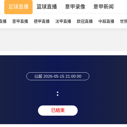
播
足球直播
篮球直播
意甲录像
意甲新闻
直播
意甲直播
德甲直播
法甲直播
欧冠直播
中超直播
世
以超
2026-05-15 21:00:00
:
已结束