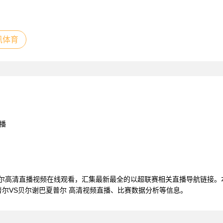
讯体育
播
普尔高清直播视频在线观看，汇集最新最全的以超联赛相关直播导航链接
尔VS贝尔谢巴夏普尔 高清视频直播、比赛数据分析等信息。