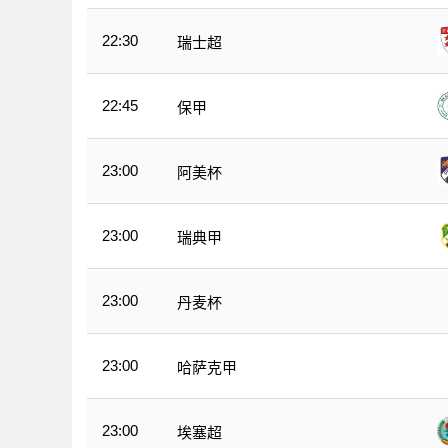
22:30
瑞士超
22:45
保甲
23:00
阿美杯
23:00
瑞典甲
23:00
丹麦杯
23:00
哈萨克甲
23:00
埃塞超