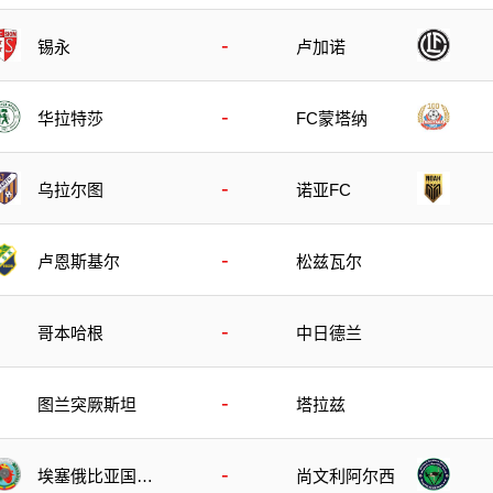
-
锡永
卢加诺
-
华拉特莎
FC蒙塔纳
-
乌拉尔图
诺亚FC
-
卢恩斯基尔
松兹瓦尔
-
哥本哈根
中日德兰
-
图兰突厥斯坦
塔拉兹
-
埃塞俄比亚国防
尚文利阿尔西