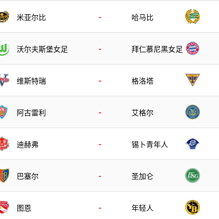
-
米亚尔比
哈马比
-
沃尔夫斯堡女足
拜仁慕尼黑女足
-
维斯特瑞
格洛塔
-
阿古雷利
艾格尔
-
迪赫弗
锡卜青年人
-
巴塞尔
圣加仑
-
图恩
年轻人