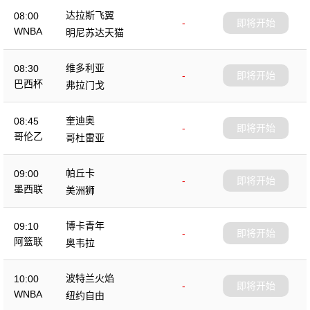
达拉斯飞翼
08:00
-
即将开始
WNBA
明尼苏达天猫
维多利亚
08:30
-
即将开始
巴西杯
弗拉门戈
奎迪奥
08:45
-
即将开始
哥伦乙
哥杜雷亚
帕丘卡
09:00
-
即将开始
墨西联
美洲狮
博卡青年
09:10
-
即将开始
阿篮联
奥韦拉
波特兰火焰
10:00
-
即将开始
WNBA
纽约自由