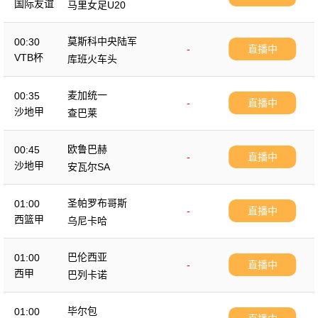
国际友谊
马里女足U20
莫斯科中央陆军
00:30
-
直播中
VTB杯
库班火车头
麦加统一
00:35
-
直播中
沙地甲
查巴莱
欧鲁巴赫
00:45
-
直播中
沙地甲
安瓦尔SA
圣帕罗布哥斯
01:00
-
直播中
西篮甲
乌尼卡哈
巴伦西亚
01:00
-
直播中
西甲
巴列卡诺
毕尔包
01:00