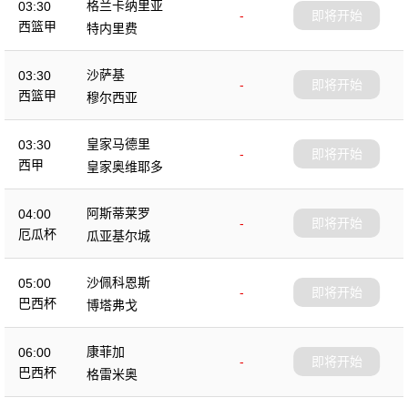
格兰卡纳里亚
03:30
-
即将开始
西篮甲
特内里费
沙萨基
03:30
-
即将开始
西篮甲
穆尔西亚
皇家马德里
03:30
-
即将开始
西甲
皇家奥维耶多
阿斯蒂莱罗
04:00
-
即将开始
厄瓜杯
瓜亚基尔城
沙佩科恩斯
05:00
-
即将开始
巴西杯
博塔弗戈
康菲加
06:00
-
即将开始
巴西杯
格雷米奥