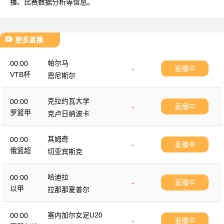
播、比赛数据分析等信息。
更多直播
帕尔马
00:00
-
直播中
VTB杯
恩尼斯尔
克拉约瓦大学
00:00
-
直播中
罗篮甲
克卢日纳波卡
其姆奇
00:00
-
直播中
俄篮超
切亚宾斯克
哈迪拉
00:00
-
直播中
以甲
拉那那夏普尔
塞内加尔女足U20
00:00
-
直播中