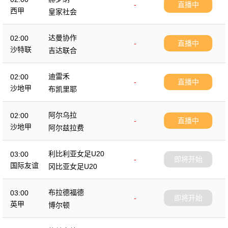
-
直播中
西甲
皇家社会
达曼协作
02:00
-
直播中
沙特联
吉达联合
迪雷禾
02:00
-
直播中
沙地甲
布凯里耶
阿尔乌拉
02:00
-
直播中
沙地甲
阿尔兹拉费
利比利亚女足U20
03:00
-
即将开始
国际友谊
冈比亚女足U20
布拉德福德
03:00
-
即将开始
英甲
博尔顿