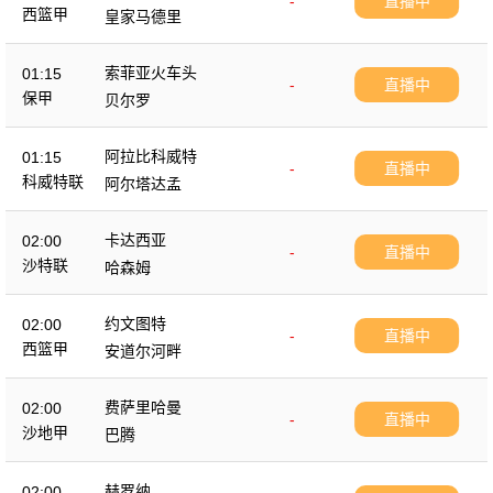
-
直播中
西篮甲
皇家马德里
索菲亚火车头
01:15
-
直播中
保甲
贝尔罗
阿拉比科威特
01:15
-
直播中
科威特联
阿尔塔达孟
卡达西亚
02:00
-
直播中
沙特联
哈森姆
约文图特
02:00
-
直播中
西篮甲
安道尔河畔
费萨里哈曼
02:00
-
直播中
沙地甲
巴腾
赫罗纳
02:00