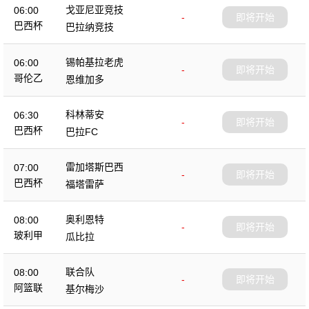
戈亚尼亚竞技
06:00
-
即将开始
巴西杯
巴拉纳竞技
锡帕基拉老虎
06:00
-
即将开始
哥伦乙
恩维加多
科林蒂安
06:30
-
即将开始
巴西杯
巴拉FC
雷加塔斯巴西
07:00
-
即将开始
巴西杯
福塔雷萨
奥利恩特
08:00
-
即将开始
玻利甲
瓜比拉
联合队
08:00
-
即将开始
阿篮联
基尔梅沙