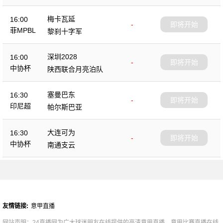
梅卡瓦延
16:00
-
即将开始
菲MPBL
黎刹十字军
深圳2028
16:00
-
即将开始
中协杯
陕西联合月亮泊队
塞曼巴东
16:30
-
即将开始
印尼超
帕尔斯巴亚
大连可为
16:30
-
即将开始
中协杯
南通支云
友情链接:
意甲直播
网站声明：24直播网为广大球迷朋友在线提供的高清意甲直播、意甲比赛直播在线