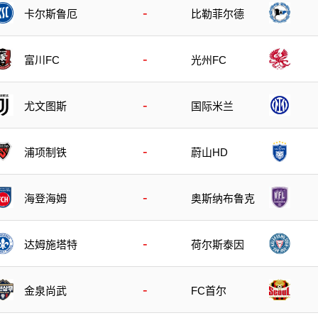
-
卡尔斯鲁厄
比勒菲尔德
-
富川FC
光州FC
-
尤文图斯
国际米兰
-
浦项制铁
蔚山HD
-
海登海姆
奥斯纳布鲁克
-
达姆施塔特
荷尔斯泰因
-
金泉尚武
FC首尔