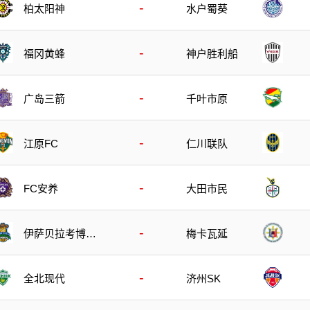
-
柏太阳神
水户蜀葵
-
福冈黄蜂
神户胜利船
-
广岛三箭
千叶市原
-
江原FC
仁川联队
-
FC安养
大田市民
-
伊萨贝拉考博伊
梅卡瓦延
斯
-
全北现代
济州SK