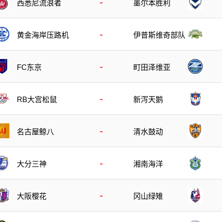
-
西悉尼流浪者
墨尔本胜利
-
黄金海岸压路机
伊普斯维奇部队
-
FC东京
町田泽维亚
-
RB大宫松鼠
新泻天鹅
-
名古屋鲸八
清水鼓动
-
大分三神
湘南海洋
-
大阪樱花
冈山绿雉