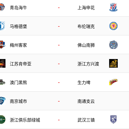
-
青岛海牛
上海申花
-
马格德堡
布伦瑞克
-
梅州客家
佛山南狮
-
江苏肯帝亚
浙江方兴渡
-
澳门黑熊
生力啤
-
南京城市
南通支云
-
浙江俱乐部绿城
武汉三镇