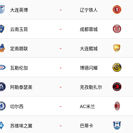
-
大连英博
辽宁铁人
-
云南玉昆
成都蓉城
-
定南赣联
大连鲲城
-
瓦勒伦加
博德闪耀
-
阿勒泰瑟美
克孜勒扎尔
-
切尔西
AC米兰
-
苏维埃之翼
巴蒂卡