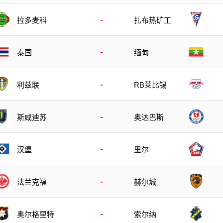
-
拉多麦科
扎布热矿工
-
泰国
缅甸
-
利兹联
RB莱比锡
-
斯咸迪苏
奥达巴斯
-
汉堡
里尔
-
法兰克福
赫尔城
-
奥尔格里特
索尔纳