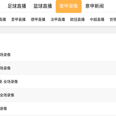
播
足球直播
篮球直播
意甲录像
意甲新闻
直播
意甲直播
德甲直播
法甲直播
欧冠直播
中超直播
世
全场录像
全场录像
内斯 全场录像
 全场录像
场录像