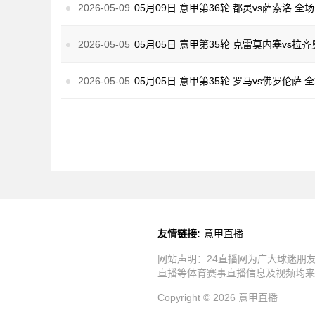
2026-05-09
05月09日 意甲第36轮 都灵vs萨索洛 全
2026-05-05
05月05日 意甲第35轮 克雷莫内塞vs拉
2026-05-05
05月05日 意甲第35轮 罗马vs佛罗伦萨 
友情链接:
意甲直播
网站声明：24直播网为广大球迷朋
直播等体育赛事直播信息及视频均来
Copyright © 2026 意甲直播