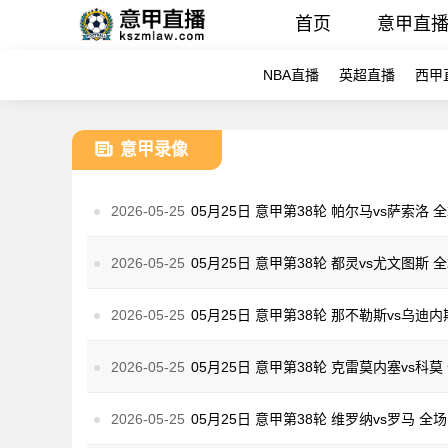
首页
意甲直
NBA直播
英超直播
西甲
意甲录像
2026-05-25
05月25日 意甲第38轮 帕尔马vs萨索洛 
2026-05-25
05月25日 意甲第38轮 都灵vs尤文图斯 
2026-05-25
05月25日 意甲第38轮 那不勒斯vs乌迪
2026-05-25
05月25日 意甲第38轮 克雷莫内塞vs科莫
2026-05-25
05月25日 意甲第38轮 维罗纳vs罗马 全