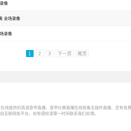
场录像
齐奥 全场录像
全场录像
1
2
3
下一页
尾页
友在线提供的高清意甲直播、意甲比赛直播在线观看无插件直播、还有免
自互联网各平台，如有侵权请第一时间联系我们处理。