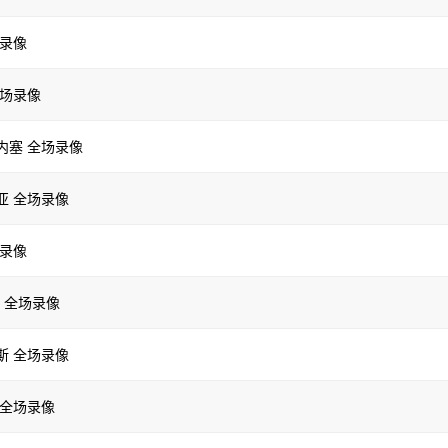
场录像
全场录像
莫内塞 全场录像
尼亚 全场录像
场录像
大 全场录像
内斯 全场录像
 全场录像