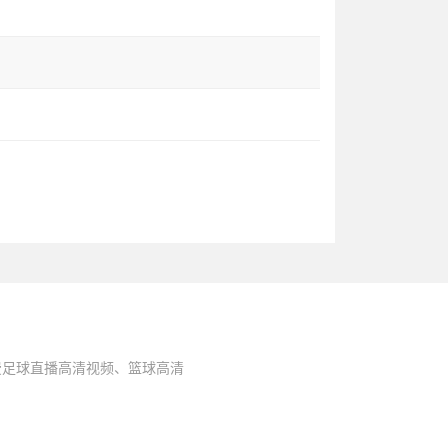
费足球直播高清视频、篮球高清