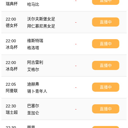
-
直播中
瑞典杯
哈马比
沃尔夫斯堡女足
22:00
-
直播中
德女杯
拜仁慕尼黑女足
维斯特瑞
22:00
-
直播中
冰岛杯
格洛塔
阿古雷利
22:00
-
直播中
冰岛杯
艾格尔
迪赫弗
22:05
-
直播中
阿曼联
锡卜青年人
巴塞尔
22:30
-
直播中
瑞士超
圣加仑
图恩
22:30