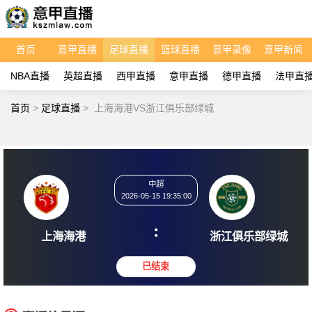
首页
意甲直播
足球直播
篮球直播
意甲录像
意甲新闻
NBA直播
英超直播
西甲直播
意甲直播
德甲直播
法甲直
首页
>
足球直播
>
上海海港VS浙江俱乐部绿城
中超
2026-05-15 19:35:00
:
上海海港
浙江俱乐