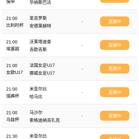
保甲
华纳斯巴达
圣吉罗斯
21:00
-
直播中
比利时杯
安德莱赫特
沃莱塔迪查
21:00
-
直播中
埃塞超
吉欧吉斯
法国女足U17
21:00
-
直播中
女欧U17
挪威女足U17
米亚尔比
21:00
-
直播中
瑞典杯
哈马比
马沙尔
21:00
-
直播中
乌兹杯
索格迪纳吉扎克
米亚尔比
21:30