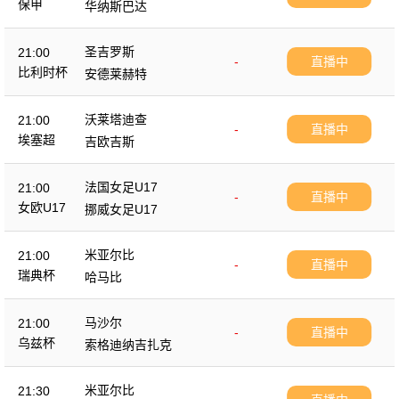
保甲
华纳斯巴达
圣吉罗斯
21:00
-
直播中
比利时杯
安德莱赫特
沃莱塔迪查
21:00
-
直播中
埃塞超
吉欧吉斯
法国女足U17
21:00
-
直播中
女欧U17
挪威女足U17
米亚尔比
21:00
-
直播中
瑞典杯
哈马比
马沙尔
21:00
-
直播中
乌兹杯
索格迪纳吉扎克
米亚尔比
21:30