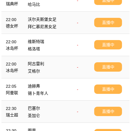
-
直播中
瑞典杯
哈马比
沃尔夫斯堡女足
22:00
-
直播中
德女杯
拜仁慕尼黑女足
维斯特瑞
22:00
-
直播中
冰岛杯
格洛塔
阿古雷利
22:00
-
直播中
冰岛杯
艾格尔
迪赫弗
22:05
-
直播中
阿曼联
锡卜青年人
巴塞尔
22:30
-
直播中
瑞士超
圣加仑
图恩
22:30