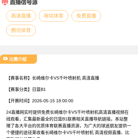
已结束
高清直播
咪咕体育
免费直播
腾讯体育
比赛介绍
【赛事名称】
长崎维尔卡VS千叶喷射机 高清直播
【赛事分类】
日篮B1
【开赛时间】
2026-05-15 18:00:00
24直播网实时提供免费长崎维尔卡VS千叶喷射机高清直播视频在
线观看，汇集最新最全的日篮B1联赛相关直播导航链接。本站整
理了各大平台的优质体育联赛直播资源，为广大的球迷朋友提供一
个便捷的途径莱收看长崎维尔卡VS千叶喷射机 高清视频直播、比