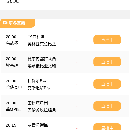
等信息。
更多直播
FA共和国
20:00
-
直播中
乌兹杯
奥林匹克莫比兹
夏尔内塞拉莱西
20:00
-
直播中
埃塞超
埃塞俄比亚文和
杜保尔B队
20:00
-
直播中
哈萨克甲
艾斯坦拿B队
奎松城户田
20:00
-
直播中
菲MPBL
巴伦苏埃拉经典
塞普特姆里
20:15
-
直播中