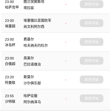
图兰突厥斯坦
23:00
-
即将开始
哈萨克甲
塔拉兹
埃塞俄比亚国防军
23:00
-
即将开始
埃塞超
尚文利阿尔西
费基尔
23:00
-
即将开始
冰岛杯
哈夫纳夫约杜尔
高美尔
23:00
-
即将开始
白俄超
巴拉诺维治
斯莫尔
23:20
-
即将开始
阿曼联
沙尔俱乐部
哈萨征服
23:55
-
即将开始
沙特联
阿尔纳泽马