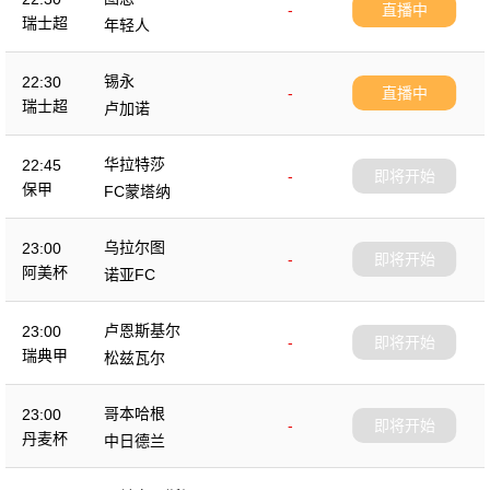
-
直播中
瑞士超
年轻人
锡永
22:30
-
直播中
瑞士超
卢加诺
华拉特莎
22:45
-
即将开始
保甲
FC蒙塔纳
乌拉尔图
23:00
-
即将开始
阿美杯
诺亚FC
卢恩斯基尔
23:00
-
即将开始
瑞典甲
松兹瓦尔
哥本哈根
23:00
-
即将开始
丹麦杯
中日德兰