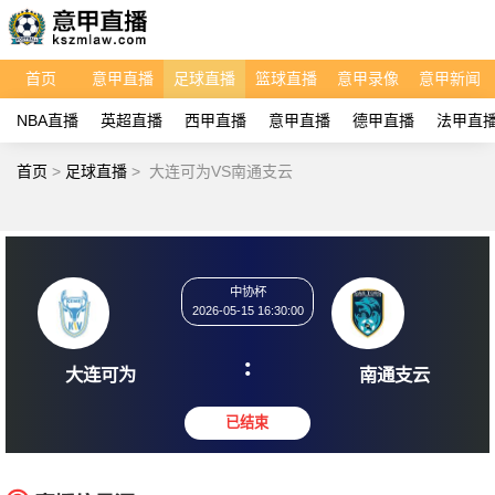
首页
意甲直播
足球直播
篮球直播
意甲录像
意甲新闻
NBA直播
英超直播
西甲直播
意甲直播
德甲直播
法甲直
首页
>
足球直播
>
大连可为VS南通支云
中协杯
2026-05-15 16:30:00
:
大连可为
南通