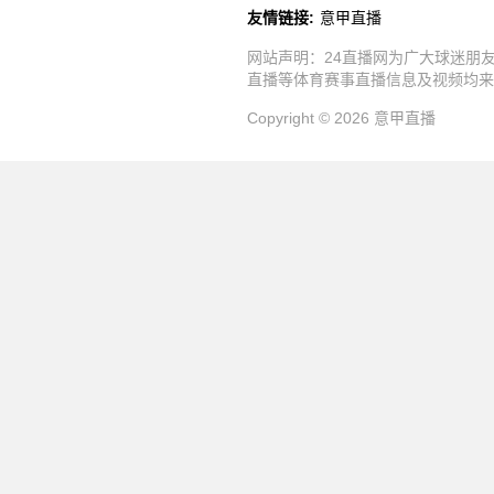
友情链接:
意甲直播
网站声明：24直播网为广大球迷朋
直播等体育赛事直播信息及视频均来
Copyright © 2026 意甲直播