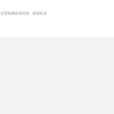
费足球直播高清视频、篮球高清