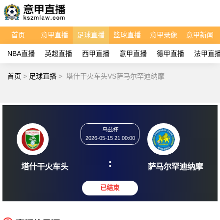
首页
意甲直播
足球直播
篮球直播
意甲录像
意甲新闻
NBA直播
英超直播
西甲直播
意甲直播
德甲直播
法甲直
首页
>
足球直播
>
塔什干火车头VS萨马尔罕迪纳摩
乌兹杯
2026-05-15 21:00:00
:
塔什干火车头
萨马尔罕