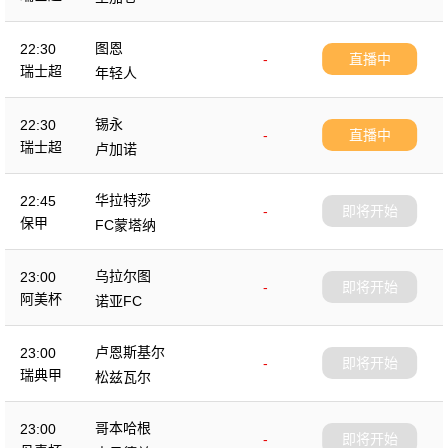
图恩
22:30
-
直播中
瑞士超
年轻人
锡永
22:30
-
直播中
瑞士超
卢加诺
华拉特莎
22:45
-
即将开始
保甲
FC蒙塔纳
乌拉尔图
23:00
-
即将开始
阿美杯
诺亚FC
卢恩斯基尔
23:00
-
即将开始
瑞典甲
松兹瓦尔
哥本哈根
23:00
-
即将开始