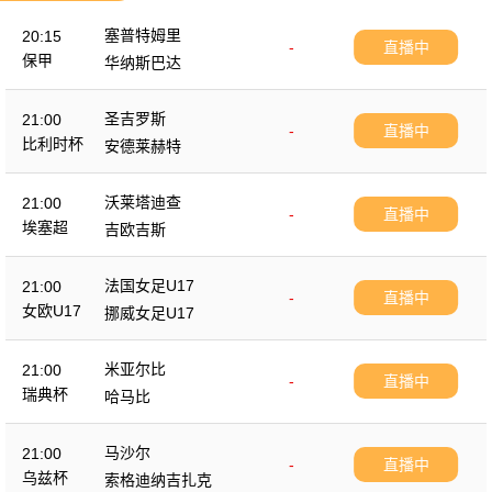
塞普特姆里
20:15
-
直播中
保甲
华纳斯巴达
圣吉罗斯
21:00
-
直播中
比利时杯
安德莱赫特
沃莱塔迪查
21:00
-
直播中
埃塞超
吉欧吉斯
法国女足U17
21:00
-
直播中
女欧U17
挪威女足U17
米亚尔比
21:00
-
直播中
瑞典杯
哈马比
马沙尔
21:00
-
直播中
乌兹杯
索格迪纳吉扎克