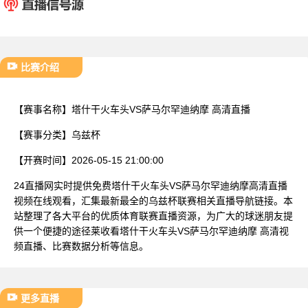
已结束
比赛介绍
【赛事名称】
塔什干火车头VS萨马尔罕迪纳摩 高清直播
【赛事分类】
乌兹杯
【开赛时间】
2026-05-15 21:00:00
24直播网实时提供免费塔什干火车头VS萨马尔罕迪纳摩高清直播
视频在线观看，汇集最新最全的乌兹杯联赛相关直播导航链接。本
站整理了各大平台的优质体育联赛直播资源，为广大的球迷朋友提
供一个便捷的途径莱收看塔什干火车头VS萨马尔罕迪纳摩 高清视
频直播、比赛数据分析等信息。
更多直播